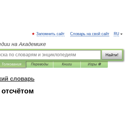
Запомнить сайт
Словарь на свой сайт
RU
едии на Академике
Найти!
Толкования
Переводы
Книги
Игры ⚽
кий словарь
 отсчётом