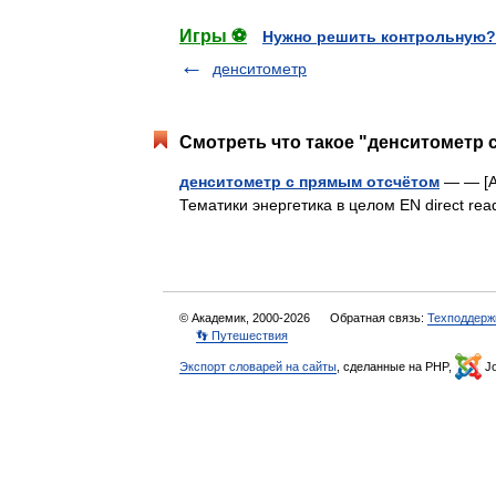
Игры ⚽
Нужно решить контрольную?
денситометр
Смотреть что такое "денситометр 
денситометр с прямым отсчётом
— — [А.
Тематики энергетика в целом EN direct re
© Академик, 2000-2026
Обратная связь:
Техподдерж
👣 Путешествия
Экспорт словарей на сайты
, сделанные на PHP,
Jo