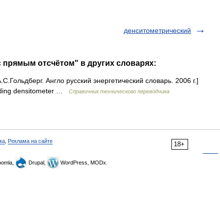
денситометрический
с прямым отсчётом" в других словарях:
С.Гольдберг. Англо русский энергетический словарь. 2006 г.]
ading densitometer …
Справочник технического переводчика
ка
,
Реклама на сайте
18+
omla,
Drupal,
WordPress, MODx.