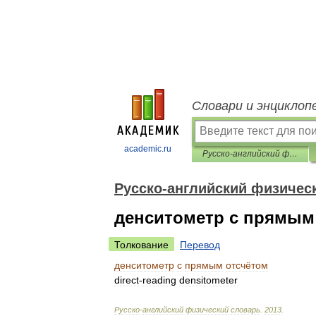
Словари и энциклоп
academic.ru
Русско-английский физический словарь
Русско-английский физичес
денситометр с прямым
Толкование
Перевод
денситометр
с
прямым
отсчётом
direct
-
reading
densitometer
Русско
-
английский
физический
словарь
.
2013
.